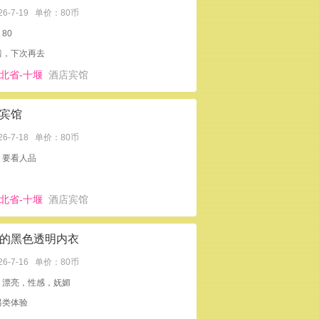
26-7-19
单价：80币
80
错，下次再去
北省-十堰
酒店宾馆
宾馆
26-7-18
单价：80币
：要看人品
北省-十堰
酒店宾馆
的黑色透明内衣
26-7-16
单价：80币
：漂亮，性感，妩媚
另类体验