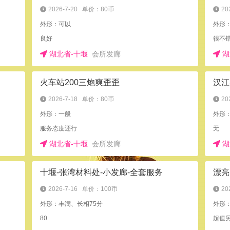
2026-7-20
单价：80币
20
外形：可以
外形：
良好
很不
湖北省-十堰
会所发廊
湖
火车站200三炮爽歪歪
汉江
2026-7-18
单价：80币
20
外形：一般
外形
服务态度还行
无
湖北省-十堰
会所发廊
湖
十堰-张湾材料处-小发廊-全套服务
漂亮
2026-7-16
单价：100币
20
外形：丰满、长相75分
外形
80
超值