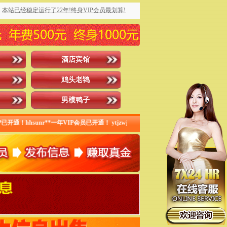
本站已经稳定运行了22年!终身VIP会员最划算!
酒店宾馆
鸡头老鸨
男模鸭子
nr**一年VIP会员已开通！ ytjzwj20**月度VIP已开通！jlkdxyz**季度VI