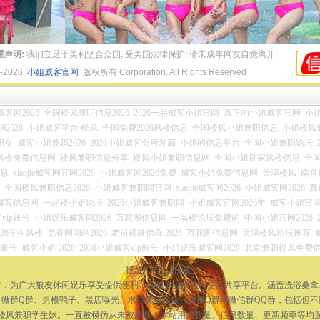
重声明:
我们立足于美利坚合众国, 受美国法律保护! 请未成年网友自觉离开!
4-2026
小姐威客官网
版权所有 Corporation. All Rights Reserved
ie威客网2026
全国楼凤兼职信息2026
2026一品威客小姐官网
真正的小姐威客官网
小姐
2026
小姐威客平台 楼凤
全国免费2026凤楼信息
全国楼凤小姐兼职信息
小姐楼凤
职女
威客小姐兼职2026
2026小姐威客会所发廊
小姐的信息平台
全国小姐兼职论坛
凤楼免费信息网
楼凤兼职信息分享
楼凤小姐兼职信息网
全国小姐良家凤楼信息
全
信息
xiaojie威客网官网2026
小姐威客网2026免费
威客小姐免费信息网
天津楼凤
南京
全国楼凤兼职信息2026
小姐威客兼职网官网
xiaojie威客网2026
小姐威客网2026
真
姐威客信息网
一品楼小姐论坛
2026小姐威客兼职网
小姐威客官网2026年
威客小姐官网2
vip账号
小姐娱乐威客网2026
万花阁信息网
一品楼论坛免费的
中国小姐官网2026
026学生凤楼
觅春网网站2026
老司机微信群 2026
万花阁信息网
天津楼凤论坛推荐
员账号
威客小姐 2026
2026小姐威客vip账号
小姐娱乐威客网2026
北京兼职楼凤免费
投放广告点击此处
宗旨，为广大狼友休闲娱乐享受提供便利，是最专业的性息交流共享平台。涵盖洗浴桑
微群Q群、男模鸭子、黑店曝光、求包养等板块（微群Q群即微信群QQ群，包括但
楼凤兼职学生妹。一直被模仿从未被超越！本站用户数量、信息数量、更新频率等均