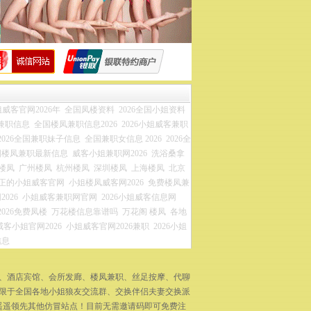
威客官网2026年
全国凤楼资料
2026全国小姐资料
兼职信息
全国楼凤兼职信息2026
2026小姐威客兼职
2026全国兼职妹子信息
全国兼职女信息 2026
2026全
国楼凤兼职最新信息
威客小姐兼职网2026
洗浴桑拿
楼凤
广州楼凤
杭州楼凤
深圳楼凤
上海楼凤
北京
正的小姐威客官网
小姐楼凤威客网2026
免费楼凤兼
026
小姐威客兼职网官网
2026小姐威客信息网
2026免费凤楼
万花楼信息靠谱吗
万花阁 楼凤
各地
威客小姐官网2026
小姐威客官网2026兼职
2026小姐
信息
拿、酒店宾馆、会所发廊、楼凤兼职、丝足按摩、代聊
不限于全国各地小姐狼友交流群、交换伴侣夫妻交换派
遥遥领先其他仿冒站点！目前无需邀请码即可免费注