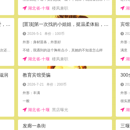
湖北省-十堰
楼凤兼职
湖
[置顶]验证新菜雪雪，温柔体贴，可爱，性感，不容错过！
[置顶]第一次找的小姐姐，挺温柔体贴，服务到位
2026-5-1
单价：100币
20
外形：身材苗条，外形好
外形
MM无论长相还是服务都很不错，性价比很值，下次还会去。
不错，我遇到的这个胸有点小，其她的不知道怎么样
满意
湖北省-十堰
楼凤兼职
湖
滋润
教育宾馆受骗
30
2026-7-21
单价：200币
20
外形：丰满
外形
一般
很实
湖北省-十堰
黑店曝光
湖
发廊一条街
三堰