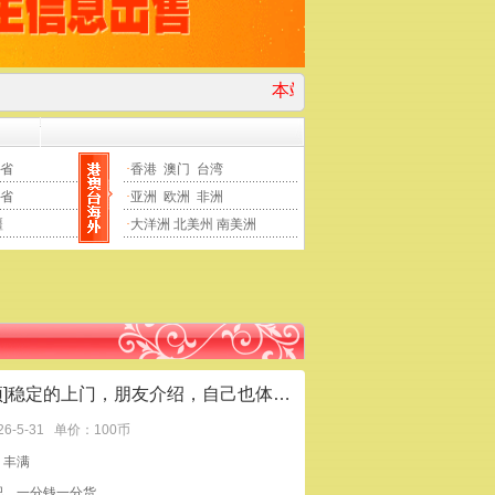
本站为小姐威客官网，帖子数量用户数量更
省
·
香港
澳门
台湾
省
·
亚洲
欧洲
非洲
疆
·
大洋洲
北美州
南美洲
[置顶]稳定的上门，朋友介绍，自己也体验了一下，挺不错的
26-5-31
单价：100币
：丰满
吧，一分钱一分货