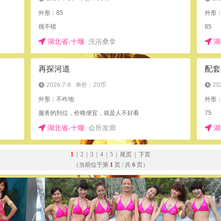
外形：85
外形：
很不错
85
湖北省-十堰
洗浴桑拿
湖
再探河道
配套
2026-7-8
单价：20币
20
外形：不咋地
外形：
服务的到位，价格便宜，就是人不好看
75
湖北省-十堰
会所发廊
湖
1
|
2
|
3
|
4
|
5
|
尾页
|
下页
（当前位于第
1
页 / 共
6
页）