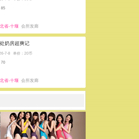
85
北省-十堰
会所发廊
处奶房超爽记
26-7-8
单价：20币
70
北省-十堰
会所发廊