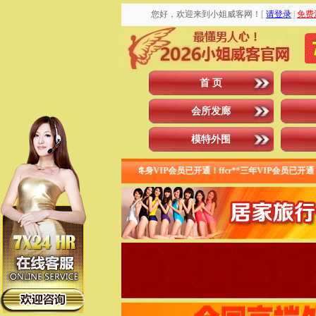
您好，欢迎来到小姐威客网！
[
请登录
|
免费
首 页
会所发廊
模特外围
员已开通！ 紫枫**终身VIP会员已开通！ffcr**三年VIP会员已开通！ zzluocz08