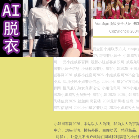
VeriSign顶级安全认证
郑
Copyright © 200
友情链接
小姐威客兼职网官网
免费全国小姐联系方式
xiaoj
zip
全国各地凤楼资源
威客网找兼职妹子
小姐威客網
网
一品小姐威客官网
最新小姐威客兼职网
威客兼
国兼职妹子信息
小妹楼凤兼职
威客小姐2026
全国
威客网2026
威客小姐官网2026
小姐威客网2026全
楼凤
深圳楼凤小姐兼职信息
2026小姐威客官方网站
职网
楼凤兼职熟女良家论坛
小姐信息网
2026小
2026小姐威客会员账号
威客小姐 2026
2026小姐威客
凤楼信息2026
丝丝阁 爬花楼
2026最新凤楼 信息
2
威客信息网
2026小姐威客兼职网
2026小姐威客会
小姐威客网2026，本站以人人为我、我为人人为
中介、鸡头老鸨、模特外围、白瘦幼秀、精品极品、
对群）。让您足不出户就能在同城找到满意的小姐