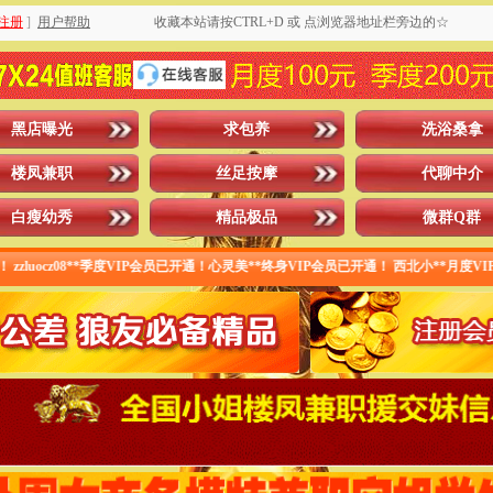
注册
]
用户帮助
收藏本站请按CTRL+D 或 点浏览器地址栏旁边的☆
黑店曝光
求包养
洗浴桑拿
楼凤兼职
丝足按摩
代聊中介
白瘦幼秀
精品极品
微群Q群
**季度VIP会员已开通！心灵美**终身VIP会员已开通！ 西北小**月度VIP已开通！hhsu