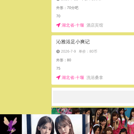
外形：70分吧
70
湖北省-十堰
酒店宾馆
沁雅浴足小爽记
2026-7-9
单价：80币
外形：80
75
湖北省-十堰
洗浴桑拿