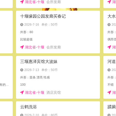
湖北省-十堰
会所发廊
湖
十堰缘园公园发廊买春记
大水
2026-7-16
单价：50币
20
外形：80
外形：
比较超值
偶而
湖北省-十堰
会所发廊
湖
三堰惠泽宾馆大波妹
河道
2026-7-13
单价：50币
20
外形：苗条 漂亮 性感
外形
看运气，有的愿意免费跟你做爱 有的要收点钱 还有的不愿意！
100
不错
湖北省-十堰
酒店宾馆
湖
云鹤洗浴
蹂躏
2026-7-10
单价：80币
20