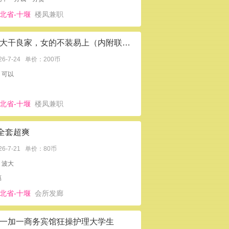
北省-十堰
楼凤兼职
宾馆大干良家，女的不装易上（内附联系qq）
26-7-24
单价：200币
：可以
北省-十堰
楼凤兼职
0全套超爽
26-7-21
单价：80币
：波大
惠
北省-十堰
会所发廊
一加一商务宾馆狂操护理大学生