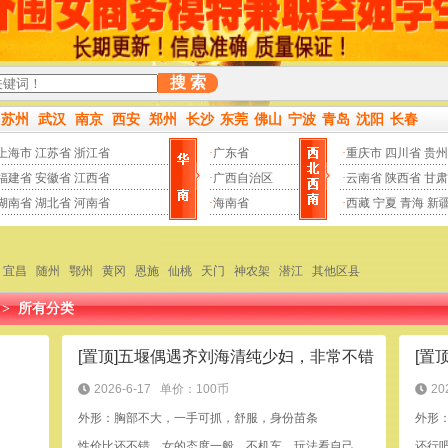
搜 索
苏州
武汉
南京
西安
郑州
长沙
东莞
佛山
宁波
青岛
沈阳
长春
上海市
江苏省
浙江省
·
广东省
·
重庆市
四川省
贵州
福建省
安徽省
江西省
·
广西自治区
·
云南省
陕西省
甘肃
湖南省
湖北省
河南省
·
海南省
·
西藏
宁夏
青海
新
宜昌
随州
鄂州
黄冈
恩施
仙桃
天门
神农架
潜江
其他区县
>
所有分类
[置顶]五堰偶遇齐刘海清纯少妇，非常不错
2026-6-17
单价：100币
20
外形：胸部不大，一手可抓，舒服，身份苗条
外形
性价比还不错，女的态度一般，不机车，玩法看自己，顺便玩
还行