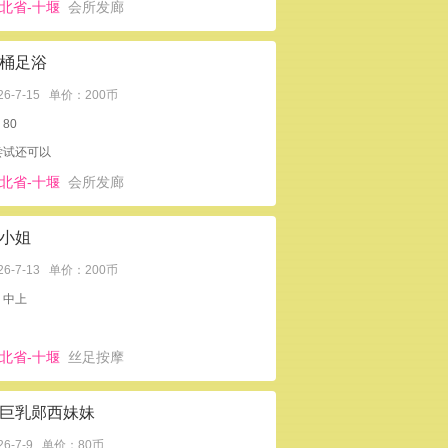
北省-十堰
会所发廊
桶足浴
26-7-15
单价：200币
80
尝试还可以
北省-十堰
会所发廊
小姐
26-7-13
单价：200币
：中上
北省-十堰
丝足按摩
巨乳郧西妹妹
26-7-9
单价：80币