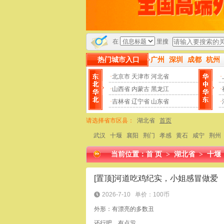
在
里搜
热门城市入口
广州
深圳
成都
杭州
·
北京市
天津市
河北省
·
·
山西省
内蒙古
黑龙江
·
·
吉林省
辽宁省
山东省
·
请选择省市区县：
湖北省
首页
武汉
十堰
襄阳
荆门
孝感
黄石
咸宁
荆州
当前位置：
首 页
>
湖北省
>
十堰
[置顶]河道吃鸡纪实，小姐感冒做爱
2026-7-10
单价：100币
外形：有漂亮的多数丑
还行吧，有点亏